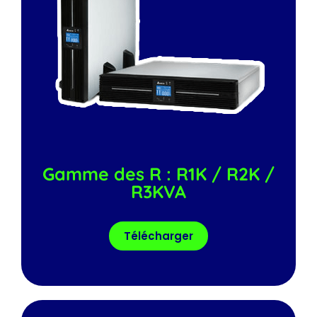
Gamme des R : R1K / R2K /
R3KVA
Télécharger