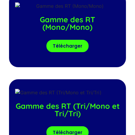
Gamme des RT
(Mono/Mono)
Télécharger
Gamme des RT (Tri/Mono et
Tri/Tri)
Télécharger